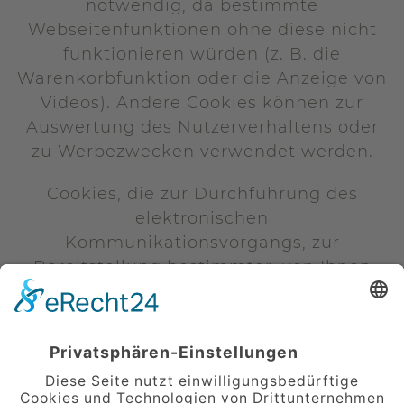
notwendig, da bestimmte
Webseitenfunktionen ohne diese nicht
funktionieren würden (z. B. die
Warenkorbfunktion oder die Anzeige von
Videos). Andere Cookies können zur
Auswertung des Nutzerverhaltens oder
zu Werbezwecken verwendet werden.
Cookies, die zur Durchführung des
elektronischen
Kommunikationsvorgangs, zur
Bereitstellung bestimmter, von Ihnen
erwünschter Funktionen (z. B. für die
Warenkorbfunktion) oder zur
Optimierung der Website (z. B. Cookies
zur Messung des Webpublikums)
erforderlich sind (notwendige Cookies),