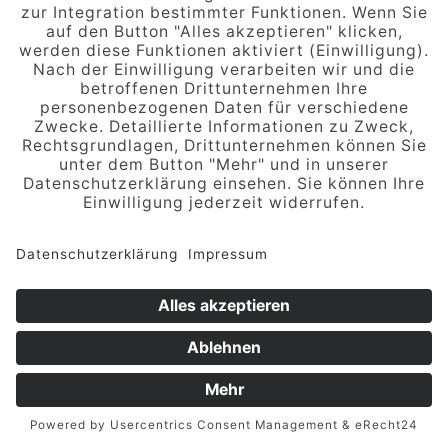
werden auf Grundlage von Art. 6 Abs. 1 lit.
f DSGVO gespeichert, sofern keine
andere Rechtsgrundlage angegeben
wird. Der Websitebetreiber hat ein
berechtigtes Interesse an der
Speicherung von notwendigen Cookies
zur technisch fehlerfreien und
optimierten Bereitstellung seiner
Dienste. Sofern eine Einwilligung zur
Speicherung von Cookies und
vergleichbaren
Wiedererkennungstechnologien
abgefragt wurde, erfolgt die Verarbeitung
ausschließlich auf Grundlage dieser
Einwilligung (Art. 6 Abs. 1 lit. a DSGVO
und § 25 Abs. 1 TDDDG); die Einwilligung
ist jederzeit widerrufbar.